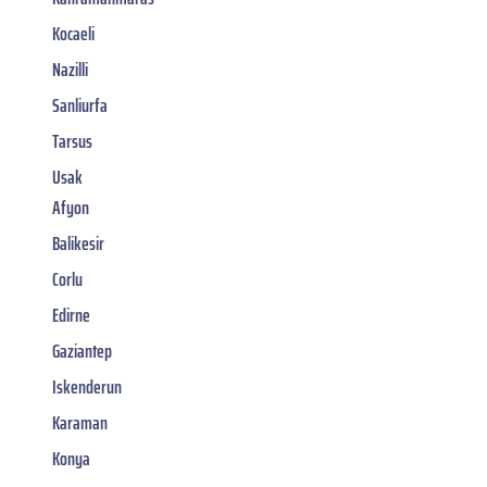
Kocaeli
Nazilli
Sanliurfa
Tarsus
Usak
Afyon
Balikesir
Corlu
Edirne
Gaziantep
Iskenderun
Karaman
Konya