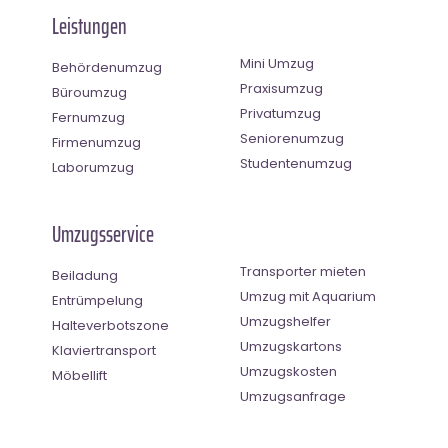
Leistungen
Mini Umzug
Behördenumzug
Praxisumzug
Büroumzug
Privatumzug
Fernumzug
Seniorenumzug
Firmenumzug
Studentenumzug
Laborumzug
Umzugsservice
Transporter mieten
Beiladung
Umzug mit Aquarium
Entrümpelung
Umzugshelfer
Halteverbotszone
Umzugskartons
Klaviertransport
Umzugskosten
Möbellift
Umzugsanfrage