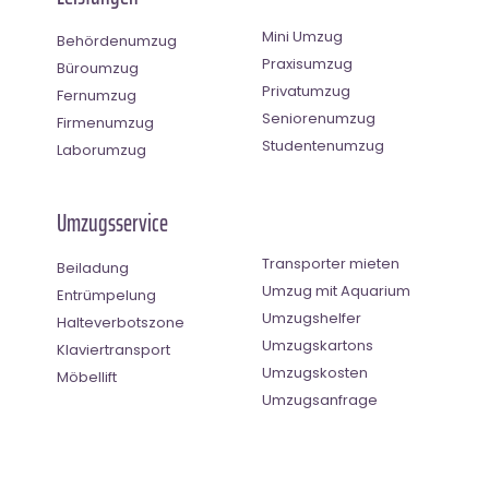
Mini Umzug
Behördenumzug
Praxisumzug
Büroumzug
Privatumzug
Fernumzug
Seniorenumzug
Firmenumzug
Studentenumzug
Laborumzug
Umzugsservice
Transporter mieten
Beiladung
Umzug mit Aquarium
Entrümpelung
Umzugshelfer
Halteverbotszone
Umzugskartons
Klaviertransport
Umzugskosten
Möbellift
Umzugsanfrage