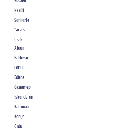
Kocaeli
Nazilli
Sanliurfa
Tarsus
Usak
Afyon
Balikesir
Corlu
Edirne
Gaziantep
Iskenderun
Karaman
Konya
Ordu