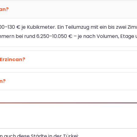
can?
0–130 € je Kubikmeter. Ein Teilumzug mit ein bis zwei Zi
immern bei rund 6.250–10.050 € – je nach Volumen, Etage 
Erzincan?
en?
 auch diese Städte in der Türkei: