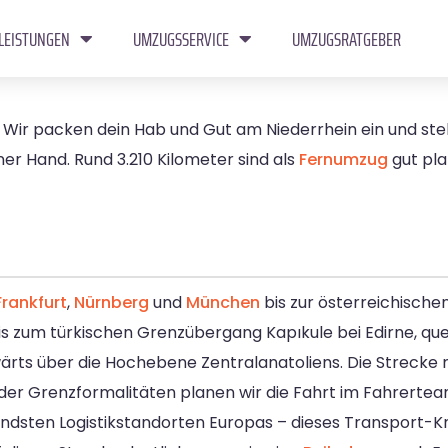
LEISTUNGEN
UMZUGSSERVICE
UMZUGSRATGEBER
 Wir packen dein Hab und Gut am Niederrhein ein und stel
er Hand. Rund 3.210 Kilometer sind als
Fernumzug
gut pla
Frankfurt
,
Nürnberg
und
München
bis zur österreichische
bis zum türkischen Grenzübergang Kapıkule bei Edirne, qu
rts über die Hochebene Zentralanatoliens. Die Strecke m
er Grenzformalitäten planen wir die Fahrt im Fahrertea
ndsten Logistikstandorten Europas – dieses Transport-K