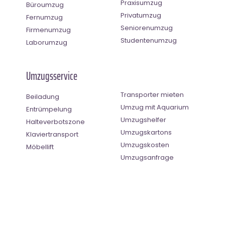
Praxisumzug
Büroumzug
Privatumzug
Fernumzug
Seniorenumzug
Firmenumzug
Studentenumzug
Laborumzug
Umzugsservice
Transporter mieten
Beiladung
Umzug mit Aquarium
Entrümpelung
Umzugshelfer
Halteverbotszone
Umzugskartons
Klaviertransport
Umzugskosten
Möbellift
Umzugsanfrage