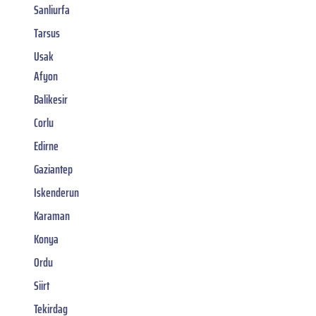
Sanliurfa
Tarsus
Usak
Afyon
Balikesir
Corlu
Edirne
Gaziantep
Iskenderun
Karaman
Konya
Ordu
Siirt
Tekirdag