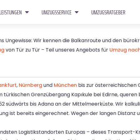
LEISTUNGEN
UMZUGSSERVICE
UMZUGSRATGEBER
 ins Ungewisse: Wir kennen die Balkanroute und den bürok
ug
von Tür zu Tür – Teil unseres Angebots für
Umzug nach
ankfurt
,
Nürnberg
und
München
bis zur österreichischen 
um türkischen Grenzübergang Kapıkule bei Edirne, queren 
 südwärts bis Adana an der Mittelmeerküste. Wir kalkuli
ung ist bereits eingerechnet. Wegen der langen Distanz 
ndsten Logistikstandorten Europas – dieses Transport-K