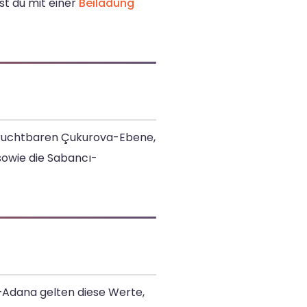
st du mit einer
Beiladung
r fruchtbaren Çukurova-Ebene,
 sowie die Sabancı-
g–Adana gelten diese Werte,