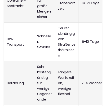
Container-
für
Transport
14-21 Tage
Seefracht
große
zeit
Mengen,
sicher
Teurer,
abhängig
Schnelle
LKW-
von
r,
5-10 Tage
Transport
Straßenve
flexibler
rhältnisse
n
Sehr
kosteng
Längere
ünstig
Wartezeit
Beiladung
für
en,
2-4 Wochen
wenige
weniger
Gegenst
flexibel
ände