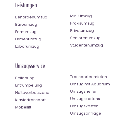
Leistungen
Mini Umzug
Behördenumzug
Praxisumzug
Büroumzug
Privatumzug
Fernumzug
Seniorenumzug
Firmenumzug
Studentenumzug
Laborumzug
Umzugsservice
Transporter mieten
Beiladung
Umzug mit Aquarium
Entrümpelung
Umzugshelfer
Halteverbotszone
Umzugskartons
Klaviertransport
Umzugskosten
Möbellift
Umzugsanfrage