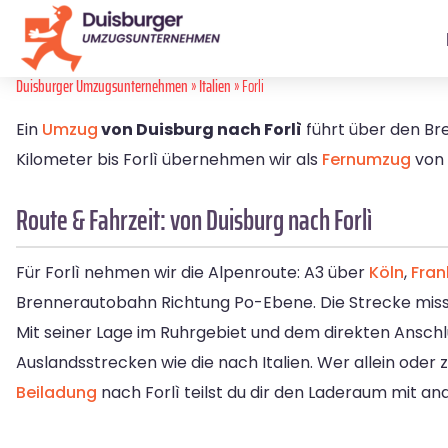
Duisburger Umzugsunternehmen
»
Italien
» Forli
Ein
Umzug
von Duisburg nach Forlì
führt über den Bre
Kilometer bis Forlì übernehmen wir als
Fernumzug
von 
Route & Fahrzeit: von Duisburg nach Forlì
Für Forlì nehmen wir die Alpenroute: A3 über
Köln
,
Fran
Brennerautobahn Richtung Po-Ebene. Die Strecke misst 
Mit seiner Lage im Ruhrgebiet und dem direkten Anschlu
Auslandsstrecken wie die nach Italien. Wer allein oder
Beiladung
nach Forlì teilst du dir den Laderaum mit a