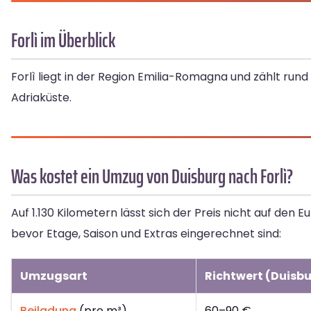
Forlì im Überblick
Forlì liegt in der Region Emilia-Romagna und zählt rund 
Adriaküste.
Was kostet ein Umzug von Duisburg nach Forlì?
Auf 1.130 Kilometern lässt sich der Preis nicht auf den
bevor Etage, Saison und Extras eingerechnet sind:
Umzugsart
Richtwert (Duisbur
Beiladung
(pro m³)
60–90 €