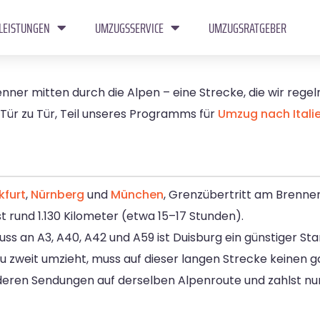
LEISTUNGEN
UMZUGSSERVICE
UMZUGSRATGEBER
nner mitten durch die Alpen – eine Strecke, die wir regelm
Tür zu Tür, Teil unseres Programms für
Umzug nach Itali
kfurt
,
Nürnberg
und
München
, Grenzübertritt am Brenner
rund 1.130 Kilometer (etwa 15–17 Stunden).
ss an A3, A40, A42 und A59 ist Duisburg ein günstiger Sta
 zu zweit umzieht, muss auf dieser langen Strecke keinen 
nderen Sendungen auf derselben Alpenroute und zahlst nu