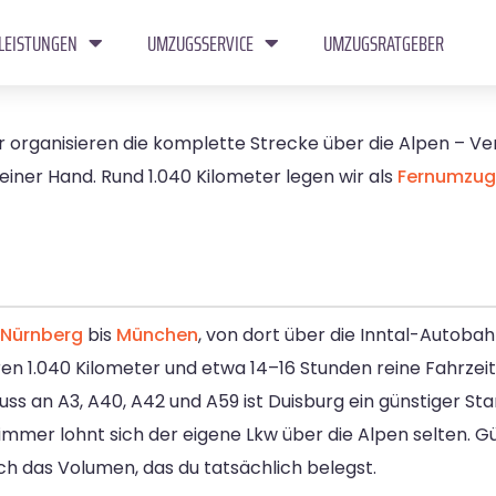
LEISTUNGEN
UMZUGSSERVICE
UMZUGSRATGEBER
r organisieren die komplette Strecke über die Alpen – V
ner Hand. Rund 1.040 Kilometer legen wir als
Fernumzug
Nürnberg
bis
München
, von dort über die Inntal-Autob
ieren 1.040 Kilometer und etwa 14–16 Stunden reine Fahrzeit
ss an A3, A40, A42 und A59 ist Duisburg ein günstiger Sta
Zimmer lohnt sich der eigene Lkw über die Alpen selten. Gü
ch das Volumen, das du tatsächlich belegst.