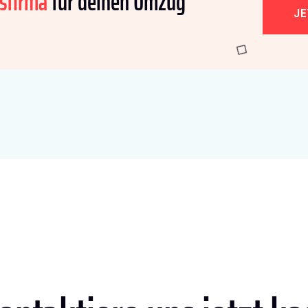
sfirma
für deinen Umzug
J