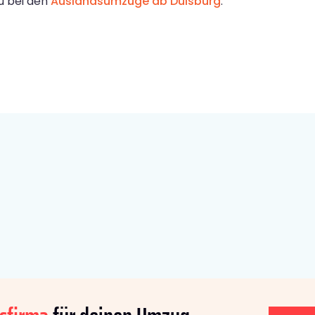
du bei den
Auslandsumzüge ab Duisburg
.