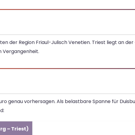
en der Region Friaul-Julisch Venetien. Triest liegt an de
n Vergangenheit.
n Euro genau vorhersagen. Als belastbare Spanne für Duisb
d:
rg – Triest)