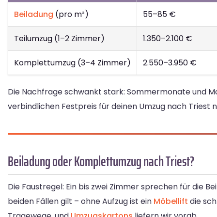
Beiladung
(pro m³)
55–85 €
Teilumzug (1–2 Zimmer)
1.350–2.100 €
Komplettumzug (3–4 Zimmer)
2.550–3.950 €
Die Nachfrage schwankt stark: Sommermonate und Mona
verbindlichen Festpreis für deinen Umzug nach Triest n
Beiladung oder Komplettumzug nach Triest?
Die Faustregel: Ein bis zwei Zimmer sprechen für die B
beiden Fällen gilt – ohne Aufzug ist ein
Möbellift
die sch
Tragewege, und
Umzugskartons
liefern wir vorab.