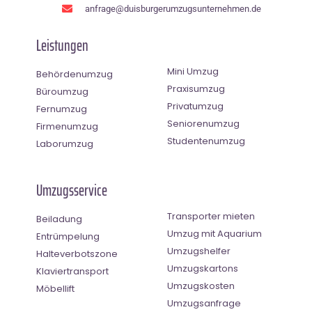
anfrage@duisburgerumzugsunternehmen.de
Leistungen
Mini Umzug
Behördenumzug
Praxisumzug
Büroumzug
Privatumzug
Fernumzug
Seniorenumzug
Firmenumzug
Studentenumzug
Laborumzug
Umzugsservice
Transporter mieten
Beiladung
Umzug mit Aquarium
Entrümpelung
Umzugshelfer
Halteverbotszone
Umzugskartons
Klaviertransport
Umzugskosten
Möbellift
Umzugsanfrage