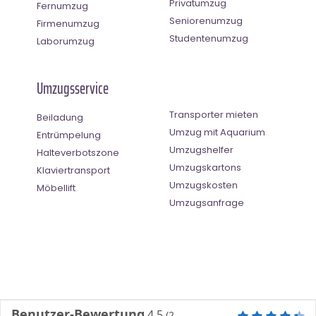
Privatumzug
Fernumzug
Seniorenumzug
Firmenumzug
Studentenumzug
Laborumzug
Umzugsservice
Transporter mieten
Beiladung
Umzug mit Aquarium
Entrümpelung
Umzugshelfer
Halteverbotszone
Umzugskartons
Klaviertransport
Umzugskosten
Möbellift
Umzugsanfrage
Benutzer-Bewertung
4.5
(
2