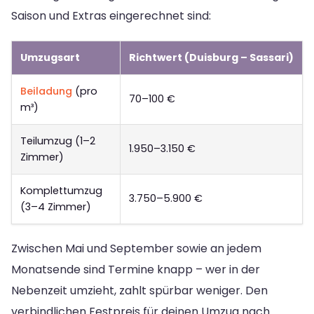
Saison und Extras eingerechnet sind:
Umzugsart
Richtwert (Duisburg – Sassari)
Beiladung
(pro
70–100 €
m³)
Teilumzug (1–2
1.950–3.150 €
Zimmer)
Komplettumzug
3.750–5.900 €
(3–4 Zimmer)
Zwischen Mai und September sowie an jedem
Monatsende sind Termine knapp – wer in der
Nebenzeit umzieht, zahlt spürbar weniger. Den
verbindlichen Festpreis für deinen Umzug nach