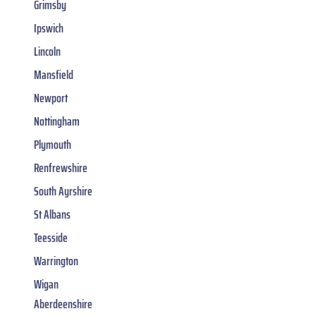
Grimsby
Ipswich
Lincoln
Mansfield
Newport
Nottingham
Plymouth
Renfrewshire
South Ayrshire
St Albans
Teesside
Warrington
Wigan
Aberdeenshire