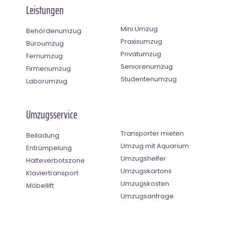
Leistungen
Mini Umzug
Behördenumzug
Praxisumzug
Büroumzug
Privatumzug
Fernumzug
Seniorenumzug
Firmenumzug
Studentenumzug
Laborumzug
Umzugsservice
Transporter mieten
Beiladung
Umzug mit Aquarium
Entrümpelung
Umzugshelfer
Halteverbotszone
Umzugskartons
Klaviertransport
Umzugskosten
Möbellift
Umzugsanfrage