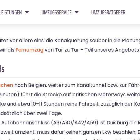
LEISTUNGEN
UMZUGSSERVICE
UMZUGSRATGEBER
et vor allem eins: die Kanalquerung sauber in die Planun
wir als
Fernumzug
von Tür zu Tür – Teil unseres Angebots
ds
achen
nach Belgien, weiter zum Kanaltunnel bzw. zur Fäh
inuten) führt die Strecke auf britischen Motorways weite
ke und etwa 10–11 Stunden reine Fahrzeit, zuzüglich der 
dsätzlich über zwei Tage.
 Autobahnanschluss (A3/A40/A42/A59) ist Duisburg ein lo
zweit umzieht, muss dafür keinen ganzen Lkw bezahlen: B