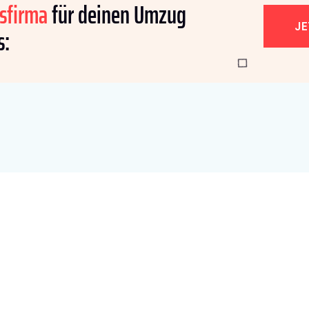
sfirma
für deinen Umzug
J
s: