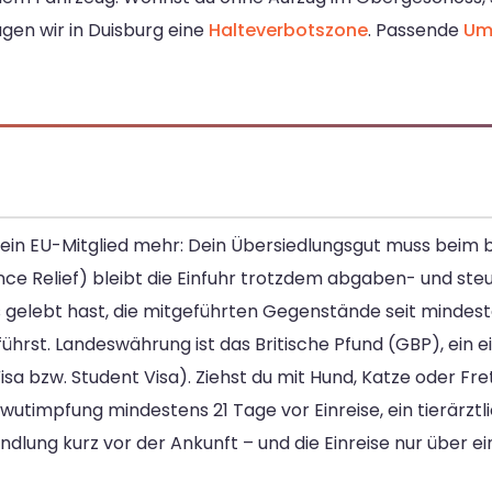
agen wir in Duisburg eine
Halteverbotszone
. Passende
Um
 kein EU-Mitglied mehr: Dein Übersiedlungsgut muss beim 
nce Relief) bleibt die Einfuhr trotzdem abgaben- und ste
gelebt hast, die mitgeführten Gegenstände seit mindes
hrst. Landeswährung ist das Britische Pfund (GBP), ein e
a bzw. Student Visa). Ziehst du mit Hund, Katze oder Fre
llwutimpfung mindestens 21 Tage vor Einreise, ein tierärz
lung kurz vor der Ankunft – und die Einreise nur über e