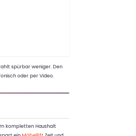
ahlt spürbar weniger. Den
onisch oder per Video.
nem kompletten Haushalt
spart ein
Möbellift
Zeit und