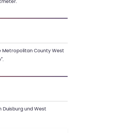
kmeter.
e Metropolitan County West
".
en Duisburg und West