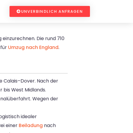
UNVERBINDLICH ANFRAGEN
g einzurechnen. Die rund 710
 für
Umzug nach England
.
re Calais–Dover. Nach der
r bis West Midlands.
Kanalüberfahrt. Wegen der
gistisch idealer
ei einer
Beiladung
nach