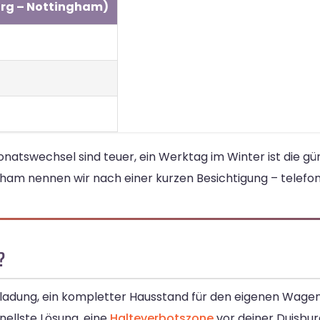
urg – Nottingham)
swechsel sind teuer, ein Werktag im Winter ist die gün
ham nennen wir nach einer kurzen Besichtigung – telefon
?
eiladung, ein kompletter Hausstand für den eigenen Wagen 
nellste Lösung, eine
Halteverbotszone
vor deiner Duisbur