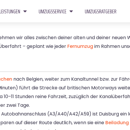
LEISTUNGEN
UMZUGSSERVICE
UMZUGSRATGEBER
hmen wir alles zwischen deiner alten und deiner neuen
Überfahrt – geplant wie jeder
Fernumzug
im Rahmen uns
achen
nach Belgien, weiter zum Kanaltunnel bzw. zur Fäh
inuten) führt die Strecke auf britischen Motorways weit
a 10–11 Stunden reine Fahrzeit, zuzüglich der Kanalüberfa
er zwei Tage.
 Autobahnanschluss (A3/A40/A42/A59) ist Duisburg ein lo
aren auf dieser Route deutlich, wenn sie eine
Beiladung