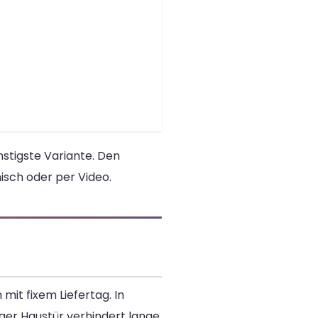
stigste Variante. Den
isch oder per Video.
mit fixem Liefertag. In
ger Haustür verhindert lange