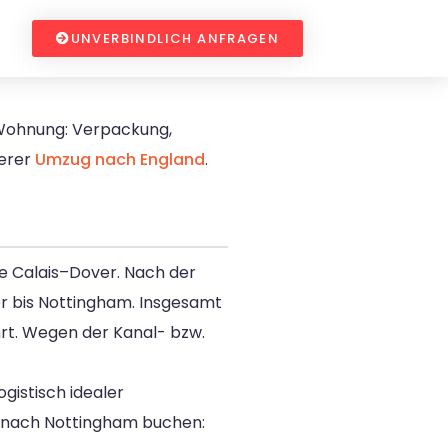
UNVERBINDLICH ANFRAGEN
 Wohnung: Verpackung,
erer
Umzug nach England
.
re Calais–Dover. Nach der
er bis Nottingham. Insgesamt
hrt. Wegen der Kanal- bzw.
gistisch idealer
nach Nottingham buchen: