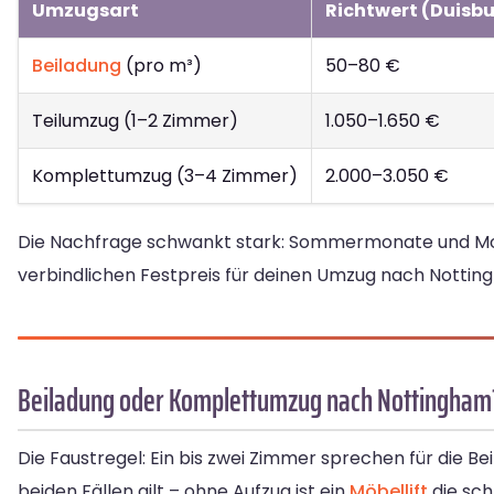
Umzugsart
Richtwert (Duisb
Beiladung
(pro m³)
50–80 €
Teilumzug (1–2 Zimmer)
1.050–1.650 €
Komplettumzug (3–4 Zimmer)
2.000–3.050 €
Die Nachfrage schwankt stark: Sommermonate und Monat
verbindlichen Festpreis für deinen Umzug nach Notting
Beiladung oder Komplettumzug nach Nottingham
Die Faustregel: Ein bis zwei Zimmer sprechen für die B
beiden Fällen gilt – ohne Aufzug ist ein
Möbellift
die sch