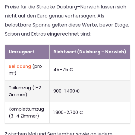
Preise für die Strecke Duisburg–Norwich lassen sich
nicht auf den Euro genau vorhersagen. Als
belastbare Spanne gelten diese Werte, bevor Etage,
Saison und Extras eingerechnet sind:
Umzugsart
Richtwert (Duisburg – Norwich)
Beiladung
(pro
45–75 €
m³)
Teilumzug (1–2
900–1.400 €
Zimmer)
Komplettumzug
1.800–2.700 €
(3–4 Zimmer)
Zwischen Mai und September sowie an jedem