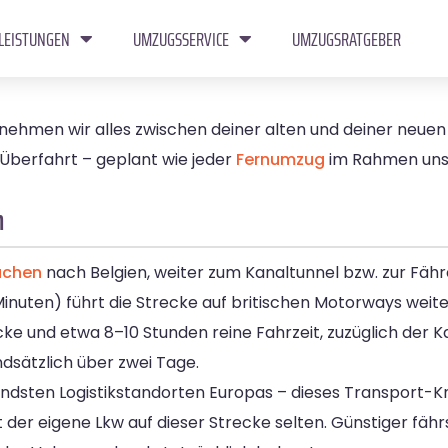
LEISTUNGEN
UMZUGSSERVICE
UMZUGSRATGEBER
ehmen wir alles zwischen deiner alten und deiner neue
 Überfahrt – geplant wie jeder
Fernumzug
im Rahmen un
n
achen
nach Belgien, weiter zum Kanaltunnel bzw. zur Fäh
inuten) führt die Strecke auf britischen Motorways weit
cke und etwa 8–10 Stunden reine Fahrzeit, zuzüglich der 
dsätzlich über zwei Tage.
ndsten Logistikstandorten Europas – dieses Transport-K
t der eigene Lkw auf dieser Strecke selten. Günstiger fähr