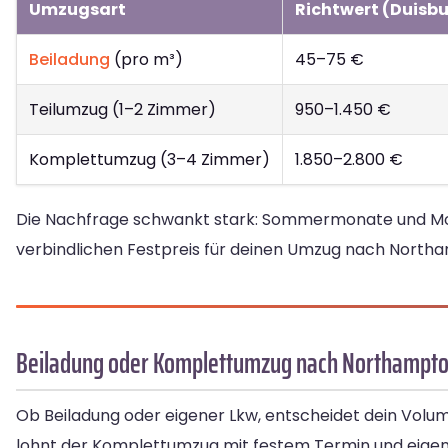
Umzugsart
Richtwert (Duisb
Beiladung
(pro m³)
45–75 €
Teilumzug (1–2 Zimmer)
950–1.450 €
Komplettumzug (3–4 Zimmer)
1.850–2.800 €
Die Nachfrage schwankt stark: Sommermonate und Monat
verbindlichen Festpreis für deinen Umzug nach Northa
Beiladung oder Komplettumzug nach Northampt
Ob Beiladung oder eigener Lkw, entscheidet dein Volum
lohnt der Komplettumzug mit festem Termin und eige