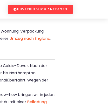
UNVERBINDLICH ANFRAGEN
n Wohnung: Verpackung,
serer
Umzug nach England
.
re Calais–Dover. Nach der
er bis Northampton.
Kanalüberfahrt. Wegen der
now-how bringen wir in jeden
st du mit einer
Beiladung