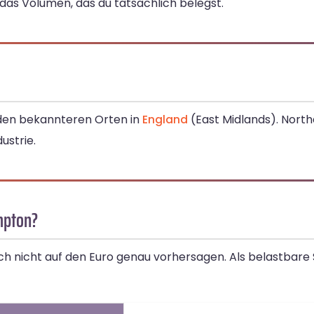
as Volumen, das du tatsächlich belegst.
den bekannteren Orten in
England
(East Midlands). Nor
ustrie.
mpton?
ch nicht auf den Euro genau vorhersagen. Als belastbare