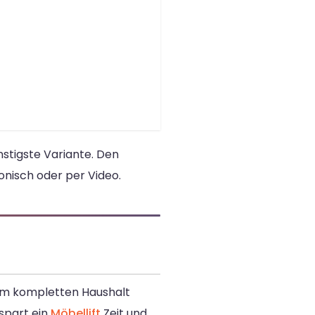
stigste Variante. Den
onisch oder per Video.
nem kompletten Haushalt
spart ein
Möbellift
Zeit und