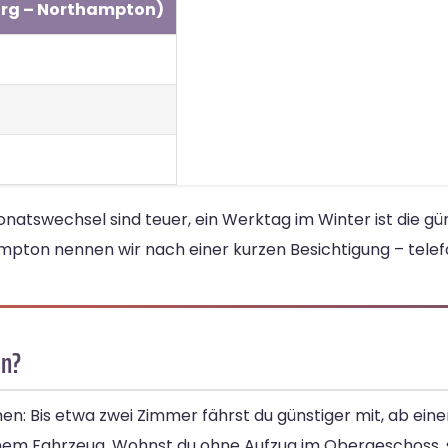
urg – Northampton)
swechsel sind teuer, ein Werktag im Winter ist die gün
mpton nennen wir nach einer kurzen Besichtigung – telef
on?
en: Bis etwa zwei Zimmer fährst du günstiger mit, ab ei
nem Fahrzeug. Wohnst du ohne Aufzug im Obergeschoss, 