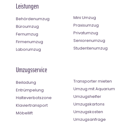
Leistungen
Mini Umzug
Behördenumzug
Praxisumzug
Büroumzug
Privatumzug
Fernumzug
Seniorenumzug
Firmenumzug
Studentenumzug
Laborumzug
Umzugsservice
Transporter mieten
Beiladung
Umzug mit Aquarium
Entrümpelung
Umzugshelfer
Halteverbotszone
Umzugskartons
Klaviertransport
Umzugskosten
Möbellift
Umzugsanfrage