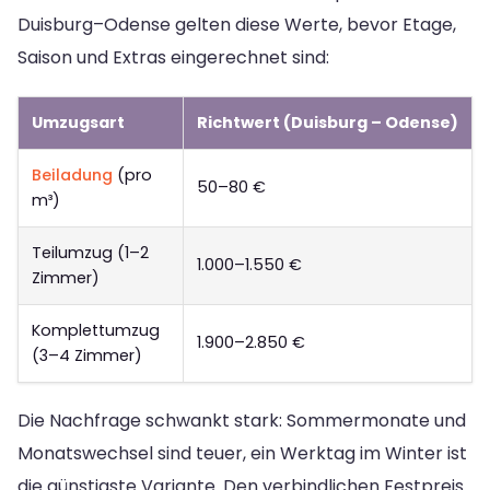
Duisburg–Odense gelten diese Werte, bevor Etage,
Saison und Extras eingerechnet sind:
Umzugsart
Richtwert (Duisburg – Odense)
Beiladung
(pro
50–80 €
m³)
Teilumzug (1–2
1.000–1.550 €
Zimmer)
Komplettumzug
1.900–2.850 €
(3–4 Zimmer)
Die Nachfrage schwankt stark: Sommermonate und
Monatswechsel sind teuer, ein Werktag im Winter ist
die günstigste Variante. Den verbindlichen Festpreis