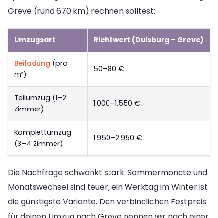
Greve (rund 670 km) rechnen solltest:
Umzugsart
Richtwert (Duisburg – Greve)
Beiladung
(pro
50–80 €
m³)
Teilumzug (1–2
1.000–1.550 €
Zimmer)
Komplettumzug
1.950–2.950 €
(3–4 Zimmer)
Die Nachfrage schwankt stark: Sommermonate und
Monatswechsel sind teuer, ein Werktag im Winter ist
die günstigste Variante. Den verbindlichen Festpreis
für deinen Umzug nach Greve nennen wir nach einer