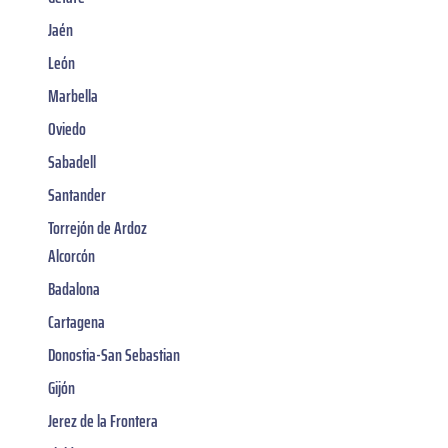
Jaén
León
Marbella
Oviedo
Sabadell
Santander
Torrejón de Ardoz
Alcorcón
Badalona
Cartagena
Donostia-San Sebastian
Gijón
Jerez de la Frontera