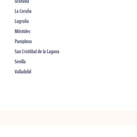
Granada
La Coruña
Logroño
Móstoles
Pamplona
San Cristóbal de la Laguna
Sevilla
Valladolid