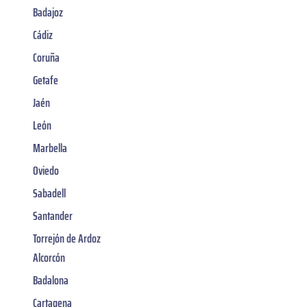
Badajoz
Cádiz
Coruña
Getafe
Jaén
León
Marbella
Oviedo
Sabadell
Santander
Torrejón de Ardoz
Alcorcón
Badalona
Cartagena