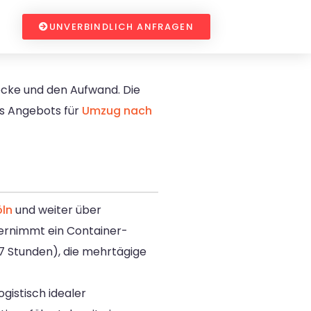
UNVERBINDLICH ANFRAGEN
recke und den Aufwand. Die
es Angebots für
Umzug nach
öln
und weiter über
bernimmt ein Container-
47 Stunden), die mehrtägige
gistisch idealer