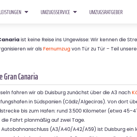
LEISTUNGEN
UMZUGSSERVICE
UMZUGSRATGEBER
Canaria
ist keine Reise ins Ungewisse: Wir kennen die St
ganisieren wir als
Fernumzug
von Tür zu Tür – Teil unser
e Gran Canaria
seln fahren wir ab Duisburg zunächst über die A3 nach
K
ffungshafen in Südspanien (Cádiz/Algeciras). Von dort ü
ndstrecke bis zum Hafen: rund 3.500 Kilometer (etwa 45–
 die Fahrt planmäßig auf zwei Tage.
 Autobahnanschluss (A3/A40/A42/A59) ist Duisburg ein lo