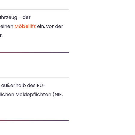
ahrzeug – der
 einen
Möbellift
ein, vor der
t.
n außerhalb des EU-
ichen Meldepflichten (NIE,