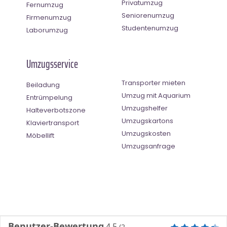
Privatumzug
Fernumzug
Seniorenumzug
Firmenumzug
Studentenumzug
Laborumzug
Umzugsservice
Transporter mieten
Beiladung
Umzug mit Aquarium
Entrümpelung
Umzugshelfer
Halteverbotszone
Umzugskartons
Klaviertransport
Umzugskosten
Möbellift
Umzugsanfrage
Benutzer-Bewertung
4.5
(
2