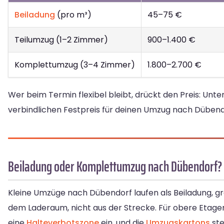
Beiladung
(pro m³)
45–75 €
Teilumzug (1–2 Zimmer)
900–1.400 €
Komplettumzug (3–4 Zimmer)
1.800–2.700 €
Wer beim Termin flexibel bleibt, drückt den Preis: Un
verbindlichen Festpreis für deinen Umzug nach Dübendo
Beiladung oder Komplettumzug nach Dübendorf?
Kleine Umzüge nach Dübendorf laufen als Beiladung, g
dem Laderaum, nicht aus der Strecke. Für obere Etage
eine
Halteverbotszone
ein, und die
Umzugskartons
ste