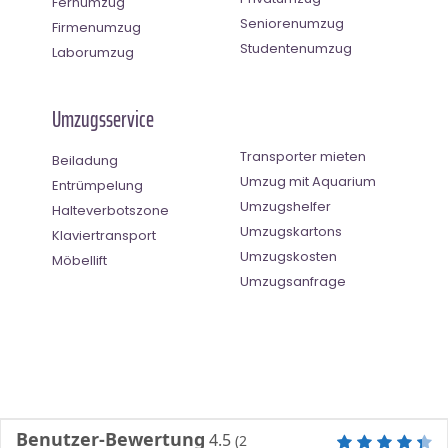
Fernumzug
Seniorenumzug
Firmenumzug
Studentenumzug
Laborumzug
Umzugsservice
Transporter mieten
Beiladung
Umzug mit Aquarium
Entrümpelung
Umzugshelfer
Halteverbotszone
Umzugskartons
Klaviertransport
Umzugskosten
Möbellift
Umzugsanfrage
Benutzer-Bewertung
4.5
(
2