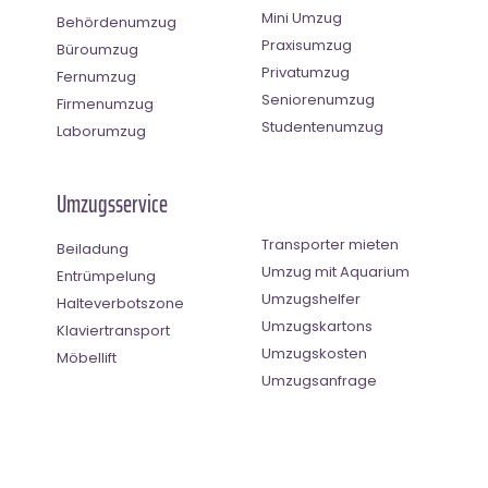
Mini Umzug
Behördenumzug
Praxisumzug
Büroumzug
Privatumzug
Fernumzug
Seniorenumzug
Firmenumzug
Studentenumzug
Laborumzug
Umzugsservice
Transporter mieten
Beiladung
Umzug mit Aquarium
Entrümpelung
Umzugshelfer
Halteverbotszone
Umzugskartons
Klaviertransport
Umzugskosten
Möbellift
Umzugsanfrage