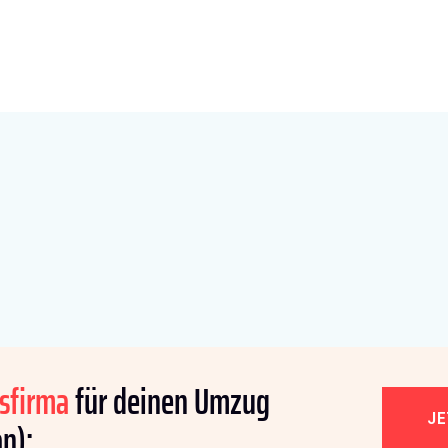
sfirma
für deinen Umzug
J
n):