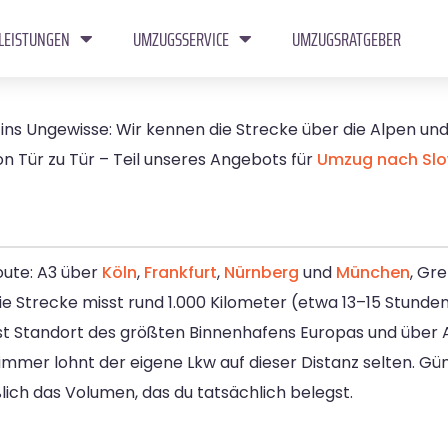
LEISTUNGEN
UMZUGSSERVICE
UMZUGSRATGEBER
e ins Ungewisse: Wir kennen die Strecke über die Alpen un
n Tür zu Tür – Teil unseres Angebots für
Umzug nach Slo
oute: A3 über
Köln
,
Frankfurt
,
Nürnberg
und
München
, Gre
Die Strecke misst rund 1.000 Kilometer (etwa 13–15 Stunden
ist Standort des größten Binnenhafens Europas und über 
mmer lohnt der eigene Lkw auf dieser Distanz selten. Güns
ich das Volumen, das du tatsächlich belegst.