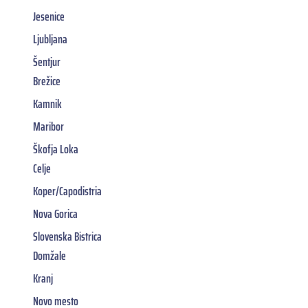
Jesenice
Ljubljana
Šentjur
Brežice
Kamnik
Maribor
Škofja Loka
Celje
Koper/Capodistria
Nova Gorica
Slovenska Bistrica
Domžale
Kranj
Novo mesto