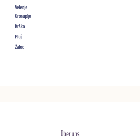
Velenje
Grosuplje
Krško
Ptuj
Žalec
Über uns