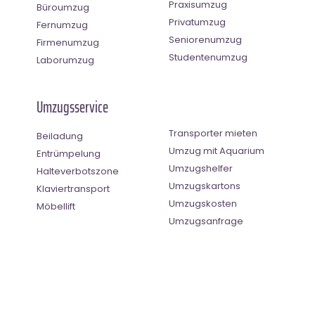
Praxisumzug
Büroumzug
Privatumzug
Fernumzug
Seniorenumzug
Firmenumzug
Studentenumzug
Laborumzug
Umzugsservice
Transporter mieten
Beiladung
Umzug mit Aquarium
Entrümpelung
Umzugshelfer
Halteverbotszone
Umzugskartons
Klaviertransport
Umzugskosten
Möbellift
Umzugsanfrage