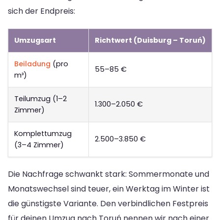
sich der Endpreis:
Umzugsart
Richtwert (Duisburg – Toruń)
Beiladung
(pro
55–85 €
m³)
Teilumzug (1–2
1.300–2.050 €
Zimmer)
Komplettumzug
2.500–3.850 €
(3–4 Zimmer)
Die Nachfrage schwankt stark: Sommermonate und
Monatswechsel sind teuer, ein Werktag im Winter ist
die günstigste Variante. Den verbindlichen Festpreis
für deinen Umzug nach Toruń nennen wir nach einer