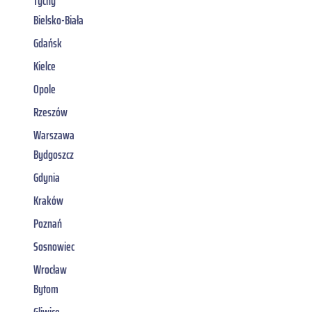
Tychy
Bielsko-Biała
Gdańsk
Kielce
Opole
Rzeszów
Warszawa
Bydgoszcz
Gdynia
Kraków
Poznań
Sosnowiec
Wrocław
Bytom
Gliwice