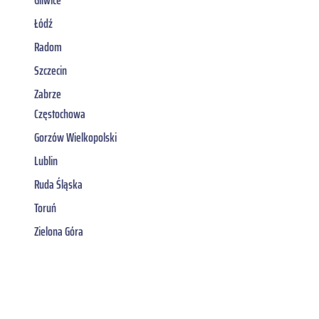
Łódź
Radom
Szczecin
Zabrze
Częstochowa
Gorzów Wielkopolski
Lublin
Ruda Śląska
Toruń
Zielona Góra