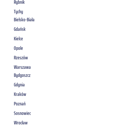
Rybnik
Tychy
Bielsko-Biała
Gdańsk
Kielce
Opole
Rzeszów
Warszawa
Bydgoszcz
Gdynia
Kraków
Poznań
Sosnowiec
Wrocław