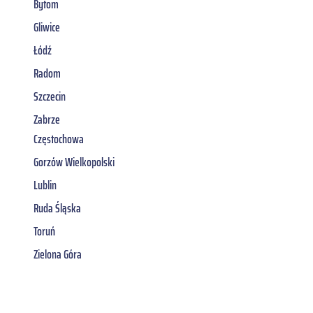
Bytom
Gliwice
Łódź
Radom
Szczecin
Zabrze
Częstochowa
Gorzów Wielkopolski
Lublin
Ruda Śląska
Toruń
Zielona Góra