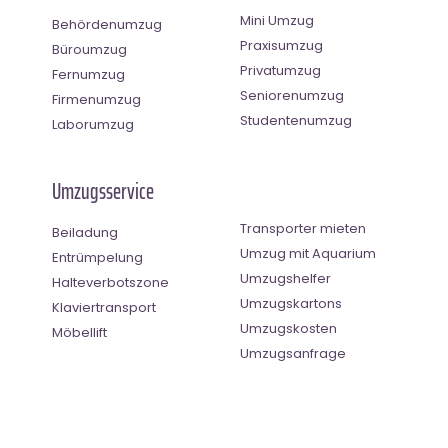
Mini Umzug
Behördenumzug
Praxisumzug
Büroumzug
Privatumzug
Fernumzug
Seniorenumzug
Firmenumzug
Studentenumzug
Laborumzug
Umzugsservice
Transporter mieten
Beiladung
Umzug mit Aquarium
Entrümpelung
Umzugshelfer
Halteverbotszone
Umzugskartons
Klaviertransport
Umzugskosten
Möbellift
Umzugsanfrage