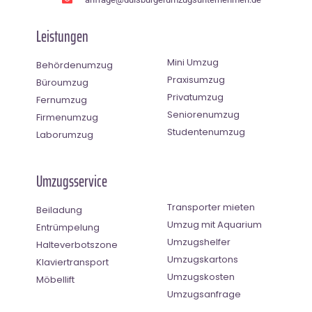
Leistungen
Mini Umzug
Behördenumzug
Praxisumzug
Büroumzug
Privatumzug
Fernumzug
Seniorenumzug
Firmenumzug
Studentenumzug
Laborumzug
Umzugsservice
Transporter mieten
Beiladung
Umzug mit Aquarium
Entrümpelung
Umzugshelfer
Halteverbotszone
Umzugskartons
Klaviertransport
Umzugskosten
Möbellift
Umzugsanfrage