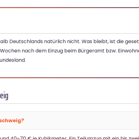
lb Deutschlands natürlich nicht. Was bleibt, ist die gese
ei Wochen nach dem Einzug beim Bürgeramt bzw. Einwoh
undesland.
eig
nschweig?
nd 40–70 € je Kubikmeter. Ein Teilumzug mit ein bis zwe