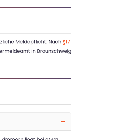
tzliche Meldepflicht: Nach
§17
nermeldeamt in Braunschweig
i Zimmern liegt bei etwa