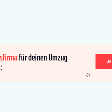
sfirma
für deinen Umzug
J
: