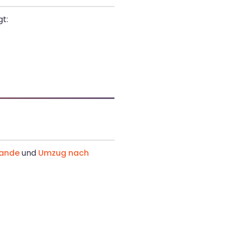
t:
lande
und
Umzug nach