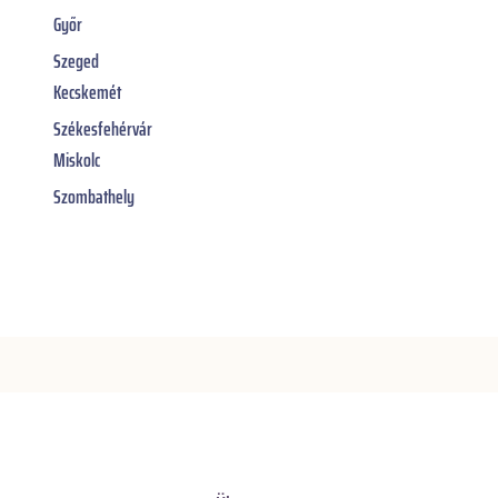
Győr
Szeged
Kecskemét
Székesfehérvár
Miskolc
Szombathely