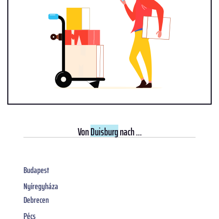
Von
Duisburg
nach ...
Budapest
Nyíregyháza
Debrecen
Pécs