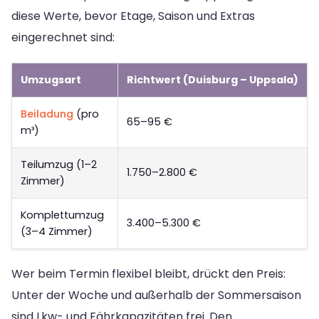
diese Werte, bevor Etage, Saison und Extras
eingerechnet sind:
Umzugsart
Richtwert (Duisburg – Uppsala)
Beiladung
(pro
65–95 €
m³)
Teilumzug (1–2
1.750–2.800 €
Zimmer)
Komplettumzug
3.400–5.300 €
(3–4 Zimmer)
Wer beim Termin flexibel bleibt, drückt den Preis:
Unter der Woche und außerhalb der Sommersaison
sind Lkw- und Fährkapazitäten frei. Den