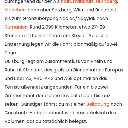
durchgehend auf der A3:
Köln
,
Frankfurt
,
Nürnberg
,
München
, dann über Salzburg, Wien und Budapest
bis zum Grenzübergang Nădlac/Nagylak nach
Rumänien
. Rund 2.090 Kilometer, etwa 27–29
Stunden sitzt unser Team am Steuer. Ab dieser
Entfernung legen wir die Fahrt planmäßig auf zwei
Tage.
Duisburg liegt am Zusammenfluss von Rhein und
Ruhr, ist Standort des größten Binnenhafens Europas
und über A3, A40, A42 und A59 optimal an das
Fernstraßennetz angebunden. Für ein bis zwei
Zimmer lohnt der eigene Lkw auf dieser Distanz
selten. Günstiger fährst du mit einer
Beiladung
nach
Constanța – abgerechnet wird ausschließlich das
Volumen, das du tatsächlich belegst.