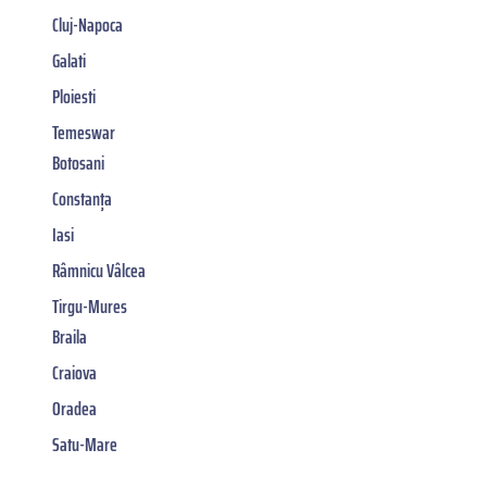
Cluj-Napoca
Galati
Ploiesti
Temeswar
Botosani
Constanța
Iasi
Râmnicu Vâlcea
Tirgu-Mures
Braila
Craiova
Oradea
Satu-Mare