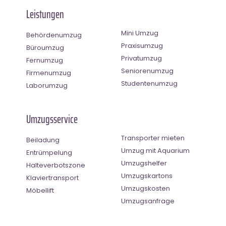
Leistungen
Mini Umzug
Behördenumzug
Praxisumzug
Büroumzug
Privatumzug
Fernumzug
Seniorenumzug
Firmenumzug
Studentenumzug
Laborumzug
Umzugsservice
Transporter mieten
Beiladung
Umzug mit Aquarium
Entrümpelung
Umzugshelfer
Halteverbotszone
Umzugskartons
Klaviertransport
Umzugskosten
Möbellift
Umzugsanfrage