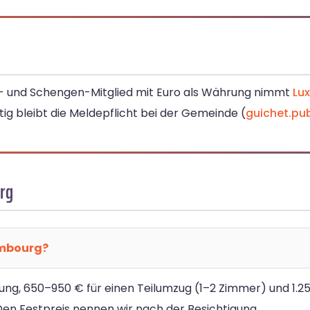
EU- und Schengen-Mitglied mit Euro als Währung nimmt
Lu
 bleibt die Meldepflicht bei der Gemeinde (
guichet.pub
rg
embourg?
ung, 650–950 € für einen Teilumzug (1–2 Zimmer) und 1.2
 Festpreis nennen wir nach der Besichtigung.