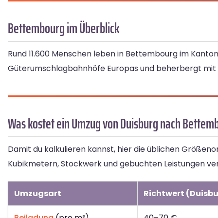
Bettembourg im Überblick
Rund 11.600 Menschen leben in Bettembourg im Kanton
Güterumschlagbahnhöfe Europas und beherbergt mit dem
Was kostet ein Umzug von Duisburg nach Bettem
Damit du kalkulieren kannst, hier die üblichen Größen
Kubikmetern, Stockwerk und gebuchten Leistungen vers
Umzugsart
Richtwert (Duisb
Beiladung
(pro m³)
40–70 €