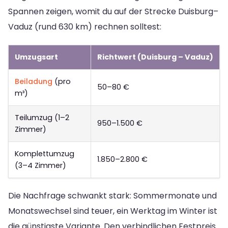
Spannen zeigen, womit du auf der Strecke Duisburg–
Vaduz (rund 630 km) rechnen solltest:
Umzugsart
Richtwert (Duisburg – Vaduz)
Beiladung
(pro
50–80 €
m³)
Teilumzug (1–2
950–1.500 €
Zimmer)
Komplettumzug
1.850–2.800 €
(3–4 Zimmer)
Die Nachfrage schwankt stark: Sommermonate und
Monatswechsel sind teuer, ein Werktag im Winter ist
die günstigste Variante. Den verbindlichen Festpreis