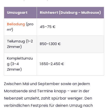
Umzugsart
Richtwert (Duisburg – Mulhouse)
Beiladung
(pro
45–75 €
m³)
Teilumzug (1–2
850–1.300 €
Zimmer)
Komplettumzu
g (3–4
1.650–2.450 €
Zimmer)
Zwischen Mai und September sowie an jedem
Monatsende sind Termine knapp – wer in der
Nebenzeit umzieht, zahlt spürbar weniger. Den
verbindlichen Festpreis für deinen Umzug nach