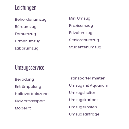
Leistungen
Mini Umzug
Behördenumzug
Praxisumzug
Büroumzug
Privatumzug
Fernumzug
Seniorenumzug
Firmenumzug
Studentenumzug
Laborumzug
Umzugsservice
Transporter mieten
Beiladung
Umzug mit Aquarium
Entrümpelung
Umzugshelfer
Halteverbotszone
Umzugskartons
Klaviertransport
Umzugskosten
Möbellift
Umzugsanfrage