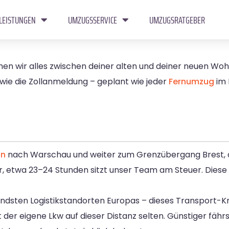
LEISTUNGEN
UMZUGSSERVICE
UMZUGSRATGEBER
n wir alles zwischen deiner alten und deiner neuen Wo
owie die Zollanmeldung – geplant wie jeder
Fernumzug
im 
in
nach Warschau und weiter zum Grenzübergang Brest, 
er, etwa 23–24 Stunden sitzt unser Team am Steuer. Diese
ndsten Logistikstandorten Europas – dieses Transport-K
t der eigene Lkw auf dieser Distanz selten. Günstiger fähr