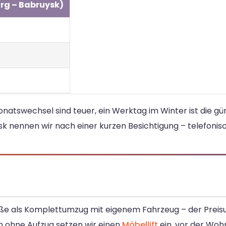
rg – Babruysk)
swechsel sind teuer, ein Werktag im Winter ist die gün
k nennen wir nach einer kurzen Besichtigung – telefonisc
oße als Komplettumzug mit eigenem Fahrzeug – der Preisu
n ohne Aufzug setzen wir einen
Möbellift
ein, vor der Wohn