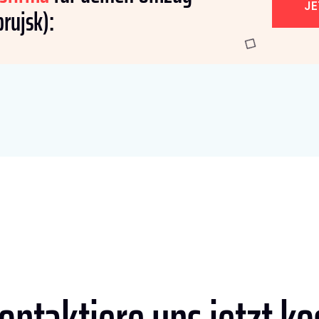
J
rujsk):
ontaktiere
uns jetzt ko