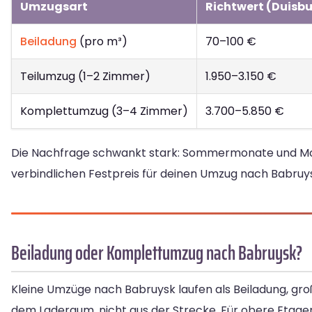
Umzugsart
Richtwert (Duisbu
Beiladung
(pro m³)
70–100 €
Teilumzug (1–2 Zimmer)
1.950–3.150 €
Komplettumzug (3–4 Zimmer)
3.700–5.850 €
Die Nachfrage schwankt stark: Sommermonate und Monat
verbindlichen Festpreis für deinen Umzug nach Babruys
Beiladung oder Komplettumzug nach Babruysk?
Kleine Umzüge nach Babruysk laufen als Beiladung, gr
dem Laderaum, nicht aus der Strecke. Für obere Etage